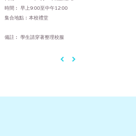
時間︰ 早上9:00至中午12:00
集合地點︰本校禮堂
備註︰ 學生請穿著整理校服
«
»