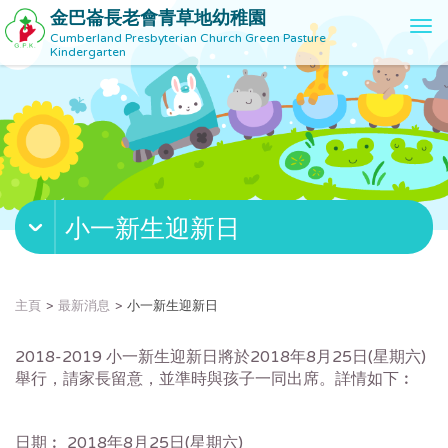
金巴崙長老會青草地幼稚園
T
Cumberland Presbyterian Church Green Pasture
o
Kindergarten
g
g
l
e
n
a
v
小一新生迎新日
i
g
a
t
主頁
最新消息
小一新生迎新日
i
o
2018-2019 小一新生迎新日將於2018年8月25日(星期六)
n
舉行，請家長留意，並準時與孩子一同出席。詳情如下︰
日期︰ 2018年8月25日(星期六)