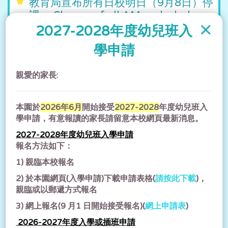
教育局宣布所有日校明日（9月8日）停
課。 Classes of all AM and whole-
day schools will be suspended
2027-2028年度幼兒班入
tomorrow.
學申請
教育局宣布所有日校（包括中學、小學、特殊學
校、幼稚園及幼稚園暨幼兒中心）明日（9月8日）
親愛的家長:
停課。 請家長密切留意教育局的最新消息。 Class...
2025-09-07
本園
於
2026年6月
開始接受
2027-2028
年度幼兒班入
學申請，有意報讀的家長請留意本校網頁最新消息。
教育局宣布所有下午校今日下午停課
2027-2028年度幼兒班入學申請
Classes of all PM schools are
報名方法如下：
suspended this afternoon.
1) 親臨本校報名
所有下午校今日（七月十日）下午停課。正在上課
2)
於本園網頁(入學申請)下載申請表格(
請按此下載
)，
的上午校及全日制學校繼續上課，直至放學時間，
親臨或以郵遞方式報名
並在安全情況下，方可讓學生返家。 另外，所有...
3)
網上報名(9 月1 日開始接受報名)(
網上申請表
)
2025-07-10
2026-2027
年度
入學或插班
申請