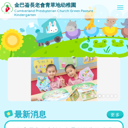
金巴崙長老會青草地幼稚園
T
Cumberland Presbyterian Church Green Pasture
o
Kindergarten
g
g
l
e
n
a
v
i
g
a
t
i
o
n
最新消息
更多