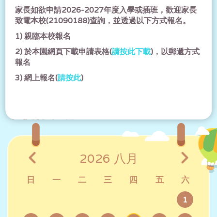
家長如欲申請2026-2027年度入學或插班，歡迎家長
可譽入學資訊日2025(小學) Ho Yu
致電本校(21090188)查詢，並透過以下方式報名。
Information Day 2025(Primary)
1) 親臨本校報名
2025-05-02
2)
於本園網頁下載申請表格(
請按此下載
)，以郵遞方式
報名
3)
網上報名(
請按此
)
學校行事曆
2026
八月
日
一
二
三
四
五
六
1