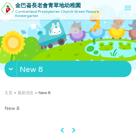
金巴崙長老會青草地幼稚園
T
Cumberland Presbyterian Church Green Pasture
o
Kindergarten
g
g
l
e
n
a
v
New 8
i
g
a
t
主頁
最新消息
New 8
i
o
New 8
n
«
»