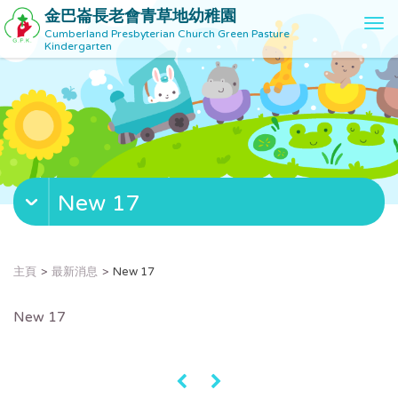
金巴崙長老會青草地幼稚園
T
Cumberland Presbyterian Church Green Pasture
o
Kindergarten
g
g
l
e
n
a
v
New 17
i
g
a
t
主頁
最新消息
New 17
i
o
New 17
n
«
»