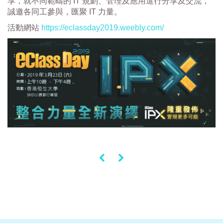
享，就不同範疇的 IT 規劃、管理及應用進行分享及交流，
誠邀各同工參與，匯聚 IT 力量。
活動網站
https://eclassday2019.weebly.com/
«
»