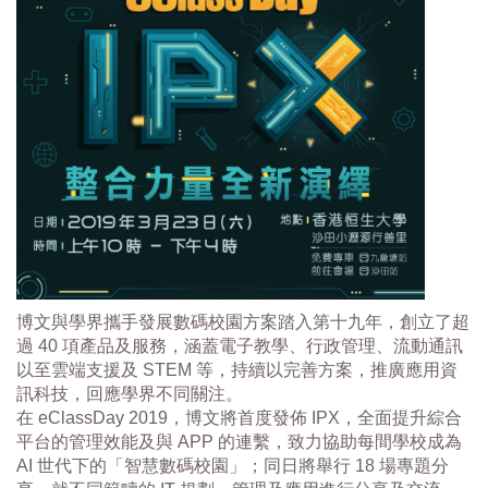
博文與學界攜手發展數碼校園方案踏入第十九年，創立了超
過 40 項產品及服務，涵蓋電子教學、行政管理、流動通訊
以至雲端支援及 STEM 等，持續以完善方案，推廣應用資
訊科技，回應學界不同關注。
在 eClassDay 2019，博文將首度發佈 IPX，全面提升綜合
平台的管理效能及與 APP 的連繫，致力協助每間學校成為
AI 世代下的「智慧數碼校園」；同日將舉行 18 場專題分