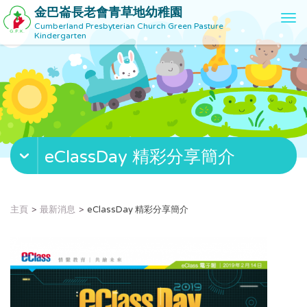
金巴崙長老會青草地幼稚園
T
Cumberland Presbyterian Church Green Pasture
o
Kindergarten
g
g
l
e
n
a
v
eClassDay 精彩分享簡介
i
g
a
t
主頁
最新消息
eClassDay 精彩分享簡介
i
o
n