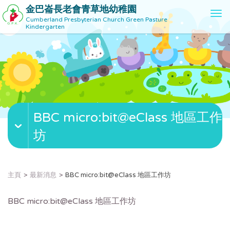
金巴崙長老會青草地幼稚園
T
Cumberland Presbyterian Church Green Pasture
o
Kindergarten
g
g
l
e
n
a
v
BBC micro:bit@eClass 地區工作
i
g
坊
a
t
i
o
主頁
最新消息
BBC micro:bit@eClass 地區工作坊
n
BBC micro:bit@eClass 地區工作坊