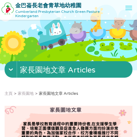
金巴崙長老會青草地幼稚園
T
Cumberland Presbyterian Church Green Pasture
o
Kindergarten
g
g
l
e
n
a
v
家長園地文章 Articles
i
g
a
t
主頁
家長園地
家長園地文章 Articles
i
o
n