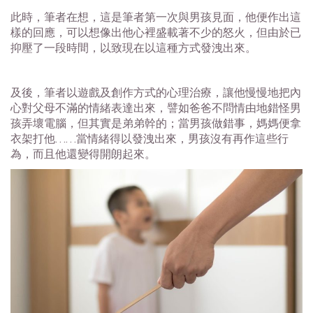
此時，筆者在想，這是筆者第一次與男孩見面，他便作出這
樣的回應，可以想像出他心裡盛載著不少的怒火，但由於已
抑壓了一段時間，以致現在以這種方式發洩出來。
及後，筆者以遊戲及創作方式的心理治療，讓他慢慢地把內
心對父母不滿的情緒表達出來，譬如爸爸不問情由地錯怪男
孩弄壞電腦，但其實是弟弟幹的；當男孩做錯事，媽媽便拿
衣架打他……當情緒得以發洩出來，男孩沒有再作這些行
為，而且他還變得開朗起來。