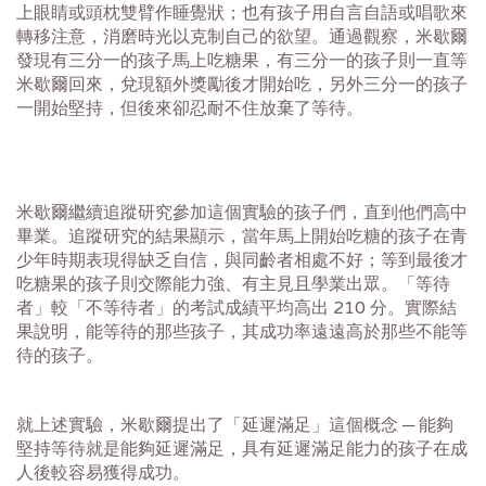
上眼睛或頭枕雙臂作睡覺狀；也有孩子用自言自語或唱歌來
轉移注意，消磨時光以克制自己的欲望。通過觀察，米歇爾
發現有三分一的孩子馬上吃糖果，有三分一的孩子則一直等
米歇爾回來，兌現額外獎勵後才開始吃，另外三分一的孩子
一開始堅持，但後來卻忍耐不住放棄了等待。
米歇爾繼續追蹤研究參加這個實驗的孩子們，直到他們高中
畢業。追蹤研究的結果顯示，當年馬上開始吃糖的孩子在青
少年時期表現得缺乏自信，與同齡者相處不好；等到最後才
吃糖果的孩子則交際能力強、有主見且學業出眾。「等待
者」較「不等待者」的考試成績平均高出 210 分。實際結
果說明，能等待的那些孩子，其成功率遠遠高於那些不能等
待的孩子。
就上述實驗，米歇爾提出了「延遲滿足」這個概念 ─ 能夠
堅持等待就是能夠延遲滿足，具有延遲滿足能力的孩子在成
人後較容易獲得成功。