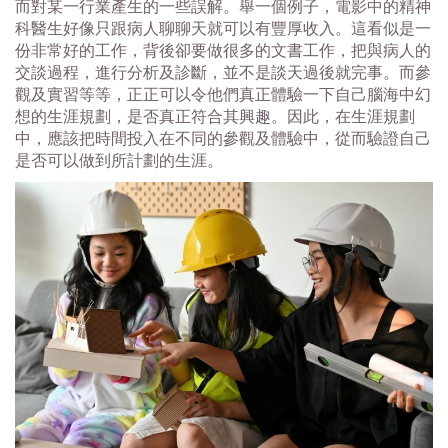
而對某一行業產生的一些誤解。舉一個例子，電影中的精神
科醫生好像只跟病人聊聊天就可以有豐厚收入。這看似是一
份非常好的工作，背後卻要做很多的文書工作，把與病人的
交談過程，進行分析及診斷，並不是談天過後就完事。而參
觀及實習等等，正正可以令他們真正體驗一下自己腦海中幻
想的生涯規劃，是否真正符合其興趣。因此，在生涯規劃
中，應該把時間投入在不同的參觀及體驗中，從而驗證自己
是否可以做到所計劃的生涯。