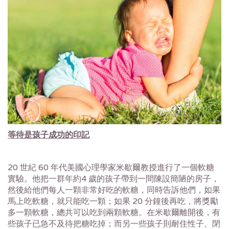
等待是孩子成功的印記
20 世紀 60 年代美國心理學家米歇爾教授進行了一個軟糖
實驗。他把一群年約4 歲的孩子帶到一間陳設簡陋的房子，
然後給他們每人一顆非常好吃的軟糖，同時告訴他們，如果
馬上吃軟糖，就只能吃一顆；如果 20 分鐘後再吃，將獎勵
多一顆軟糖，總共可以吃到兩顆軟糖。在米歇爾離開後，有
些孩子已急不及待把糖吃掉；而另一些孩子則耐住性子、閉