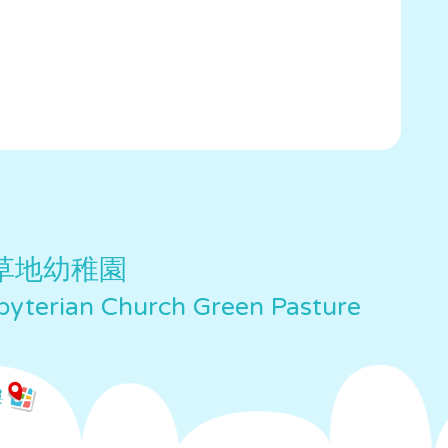
草地幼稚園
yterian Church Green Pasture
樓