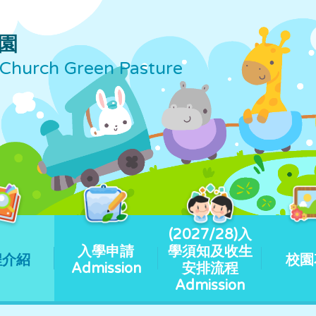
園
Church Green Pasture
(2027/28)入
入學申請
學須知及收生
程介紹
校園
Admission
安排流程
Admission