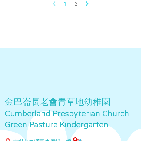
1
2
金巴崙長老會青草地幼稚園
Cumberland Presbyterian Church
Green Pasture Kindergarten