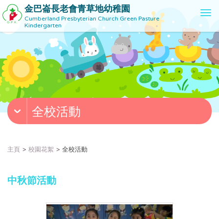
金巴崙長老會青草地幼稚園
T
Cumberland Presbyterian Church Green Pasture
o
Kindergarten
g
g
l
e
n
a
v
全校活動
i
g
a
t
主頁
校園花絮
全校活動
i
o
n
中秋節活動