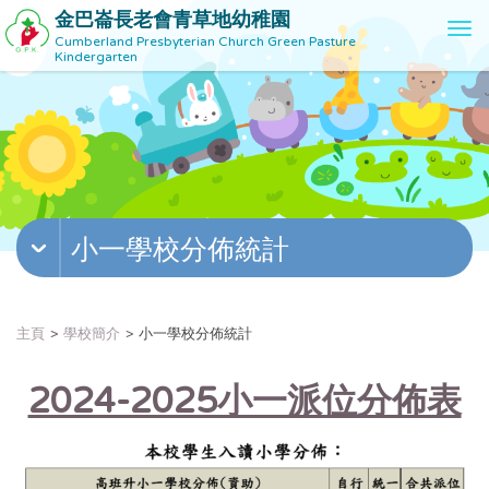
金巴崙長老會青草地幼稚園
T
Cumberland Presbyterian Church Green Pasture
o
Kindergarten
g
g
l
e
n
a
v
小一學校分佈統計
i
g
a
t
主頁
學校簡介
小一學校分佈統計
i
o
2024-2025小一派位分佈表
n